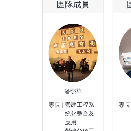
團隊成員
潘熙華
專長 |
營建工程系
專長 
統化整合及
應用