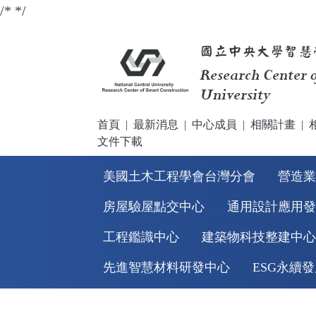
/* */
國立中央大學智慧
Research Center o
University
首頁
|
最新消息
|
中心成員
|
相關計畫
|
文件下載
美國土木工程學會台灣分會
營造業
房屋驗屋點交中心
通用設計應用發
工程鑑識中心
建築物科技整建中心
先進智慧材料研發中心
ESG永續