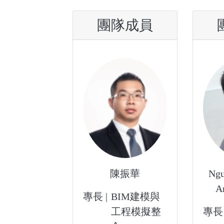
團隊成員
陳振華
Ngu
A
專長 |
BIM建模與
工程模擬整
專長 